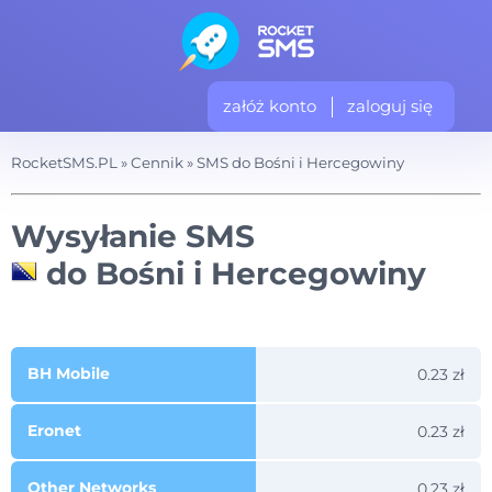
załóż konto
zaloguj się
RocketSMS.PL
»
Cennik
»
SMS do Bośni i Hercegowiny
Wysyłanie SMS
do Bośni i Hercegowiny
BH Mobile
0.23 zł
Eronet
0.23 zł
Other Networks
0.23 zł