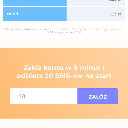
m:tel
0.23 zł
Wszystkie podane ceny są cenami netto, należy do nich doliczyć podatek
VAT w wysokości 23%
Załóż konto w 5 minut i
odbierz 20 SMS-ów na start