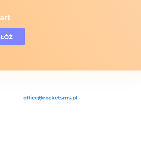
art
office@rocketsms.pl