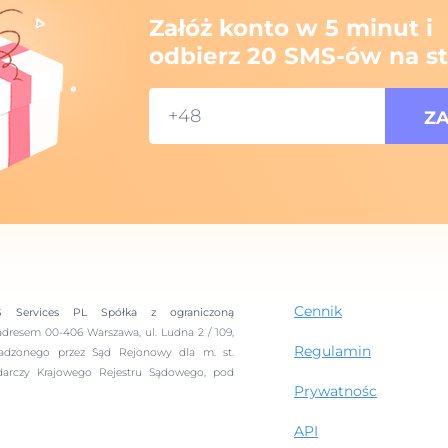
Załóż konto w 5 minut i
odbierz 20 SMS-ów na st
Cennik
S Services PL Spółka z ograniczoną
adresem 00-406 Warszawa, ul. Ludna 2 / 109,
Regulamin
wadzonego przez Sąd Rejonowy dla m. st.
darczy Krajowego Rejestru Sądowego, pod
Prywatnośc
API