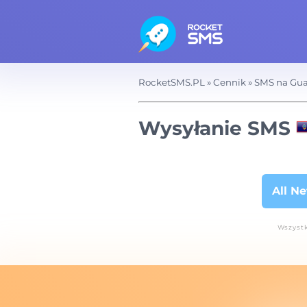
RocketSMS.PL
»
Cennik
»
SMS na Gu
Wysyłanie SMS
All N
Wszystk