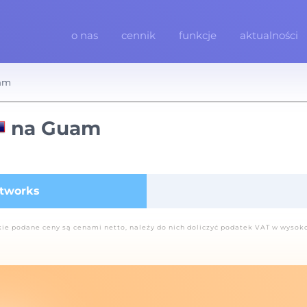
o nas
cennik
funkcje
aktualności
am
na Guam
etworks
ie podane ceny są cenami netto, należy do nich doliczyć podatek VAT w wysok