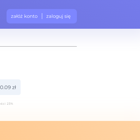
załóż konto
zaloguj się
0.09 zł
ości 23%