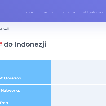
o nas
cennik
funkcje
aktualności
onezji
do Indonezji
at Ooredoo
 Networks
fren