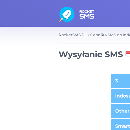
RocketSMS.PL
»
Cennik
»
SMS do Ind
Wysyłanie SMS
3
Indos
Other
Smart