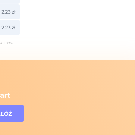
2.23 zł
2.23 zł
ości 23%
art