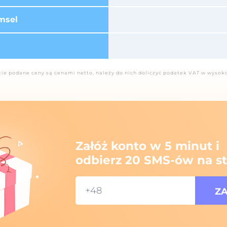
msel
ie podane ceny są cenami netto, należy do nich doliczyć podatek VAT w wysok
Załóż konto w 5 minut i
odbierz 20 SMS-ów na st