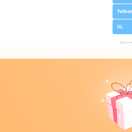
Telko
XL
Wszystk