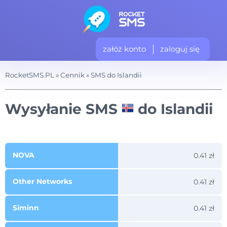
załóż konto
zaloguj się
RocketSMS.PL
»
Cennik
»
SMS do Islandii
Wysyłanie SMS
do Islandii
NOVA
0.41 zł
Other Networks
0.41 zł
Siminn
0.41 zł