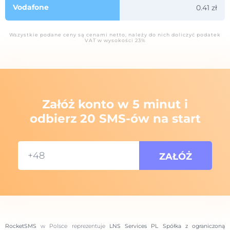
Vodafone
0.41 zł
Wszystkie podane ceny są cenami netto, należy do nich doliczyć podatek
VAT w wysokości 23%
Załóż konto w 5 minut i
odbierz 20 SMS-ów na start
RocketSMS
w Polsce reprezentuje
LNS Services PL Spółka z ograniczoną