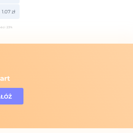
1.07 zł
ości 23%
art