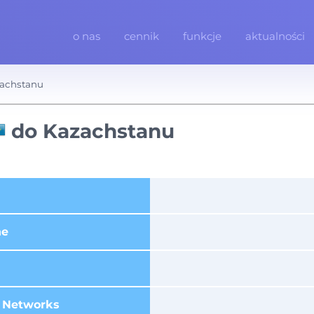
o nas
cennik
funkcje
aktualności
zachstanu
do Kazachstanu
ne
 Networks