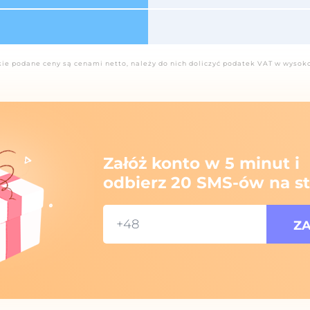
ie podane ceny są cenami netto, należy do nich doliczyć podatek VAT w wysok
Załóż konto w 5 minut i
odbierz 20 SMS-ów na st