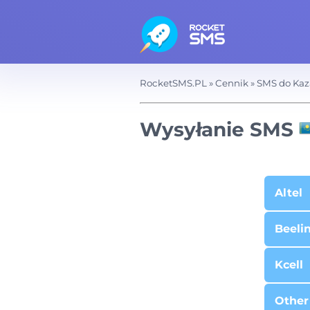
RocketSMS.PL
»
Cennik
»
SMS do Ka
Wysyłanie SMS
Altel
Beeli
Kcell
Other