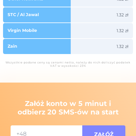
STC / Al Jawal
1.32 zł
Virgin Mobile
1.32 zł
Zain
1.32 zł
Wszystkie podane ceny są cenami netto, należy do nich doliczyć podatek
VAT w wysokości 23%
Załóż konto w 5 minut i
odbierz 20 SMS-ów na start