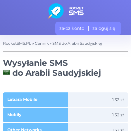
załóż konto
zaloguj się
RocketSMS.PL
»
Cennik
»
SMS do Arabii Saudyjskiej
Wysyłanie SMS
do Arabii Saudyjskiej
Lebara Mobile
1.32 zł
Mobily
1.32 zł
Other Networks
1.32 zł