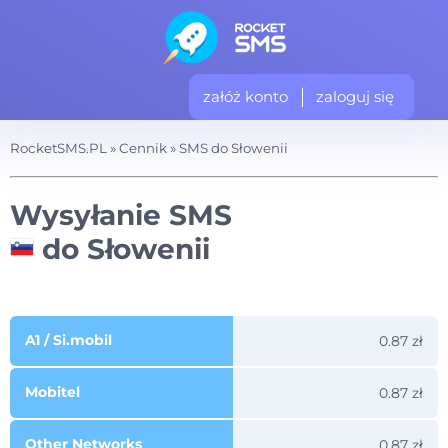
załóż konto
zaloguj się
RocketSMS.PL
»
Cennik
»
SMS do Słowenii
Wysyłanie SMS
do Słowenii
A1 / Si.mobil
0.87 zł
Mobitel
0.87 zł
Other Networks
0.87 zł