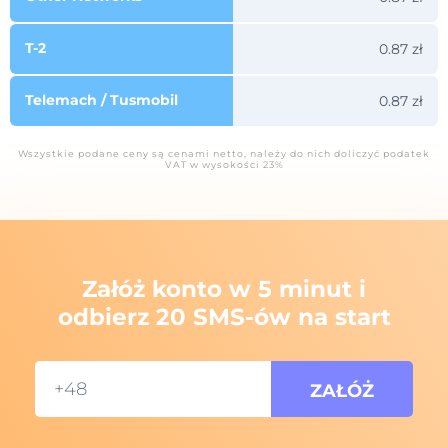
T-2
0.87 zł
Telemach / Tusmobil
0.87 zł
Wszystkie podane ceny są cenami netto, należy do nich doliczyć podatek
VAT w wysokości 23%
Załóż konto w 5 minut i
odbierz 20 SMS-ów na start