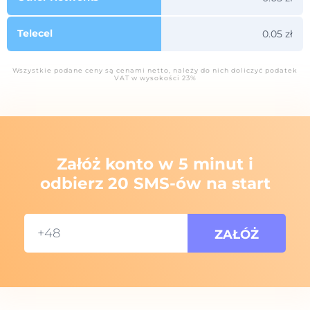
Telecel
0.05 zł
Wszystkie podane ceny są cenami netto, należy do nich doliczyć podatek
VAT w wysokości 23%
Załóż konto w 5 minut i
odbierz 20 SMS-ów na start