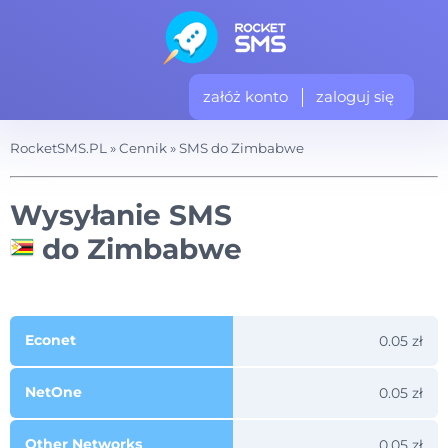
załóż konto
zaloguj się
RocketSMS.PL
»
Cennik
»
SMS do Zimbabwe
Wysyłanie SMS
do Zimbabwe
Econet
0.05 zł
NetOne
0.05 zł
Other Networks
0.05 zł